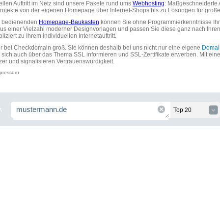
uellen Auftritt im Netz sind unsere Pakete rund ums
Webhosting
: Maßgeschneiderte A
tprojekte von der eigenen Homepage über Internet-Shops bis zu Lösungen für gr
zu bedienenden
Homepage-Baukasten
können Sie ohne Programmierkenntnisse Ihre
aus einer Vielzahl moderner Designvorlagen und passen Sie diese ganz nach Ihre
ziert zu Ihrem individuellen Internetauftritt.
ir bei Checkdomain groß. Sie können deshalb bei uns nicht nur eine eigene
Domai
 sich auch über das Thema SSL informieren und SSL-Zertifikate erwerben. Mit ein
zer und signalisieren Vertrauenswürdigkeit.
pressum
.
Top 20